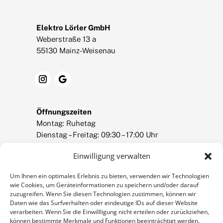
Elektro Lörler GmbH
Weberstraße 13 a
55130 Mainz-Weisenau
Öffnungszeiten
Montag: Ruhetag
Dienstag – Freitag: 09:30 – 17:00 Uhr
Samstag: 09:30 – 14:00 Uhr
Einwilligung verwalten
info@loerler.de
Um Ihnen ein optimales Erlebnis zu bieten, verwenden wir Technologien
wie Cookies, um Geräteinformationen zu speichern und/oder darauf
Termin Lichtberatung
zuzugreifen. Wenn Sie diesen Technologien zustimmen, können wir
Daten wie das Surfverhalten oder eindeutige IDs auf dieser Website
*auch außerhalb unserer Öffnungszeiten
verarbeiten. Wenn Sie die Einwillligung nicht erteilen oder zurückziehen,
möglich.
können bestimmte Merkmale und Funktionen beeinträchtigt werden.